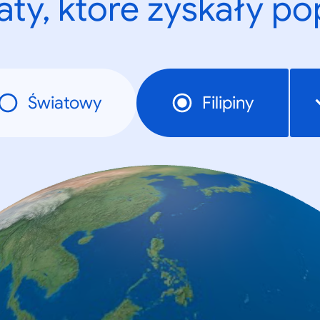
ty, które zyskały p
Światowy
Filipiny