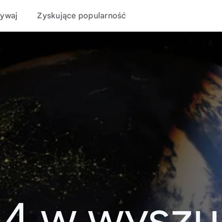
ywaj
Zyskujące popularność
14 w wyszu