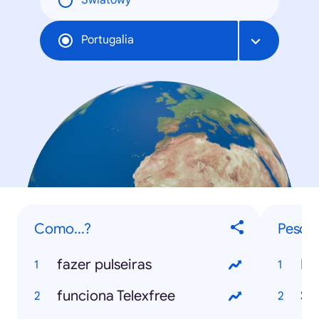
Światowy
Portugalia
Como...?
Pesqui
fazer pulseiras
Mu
funciona Telexfree
Se