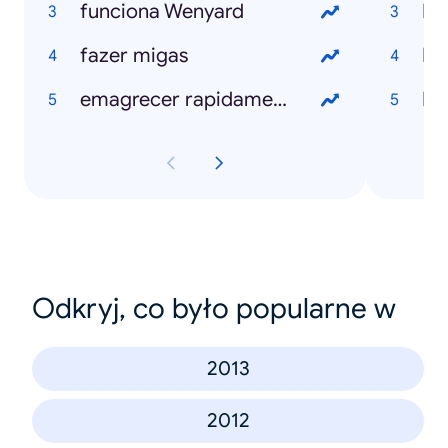
funciona Wenyard
Ro
fazer migas
Bl
emagrecer rapidamente
N
Odkryj, co było popularne w
2013
2012