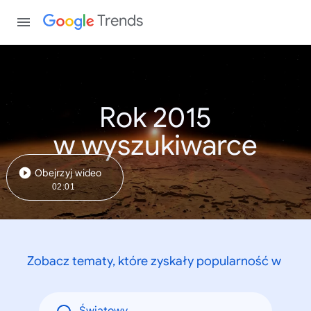
Trends
Rok 2015
w wyszukiwarce
Obejrzyj wideo
02:01
Zobacz tematy, które zyskały popularność w