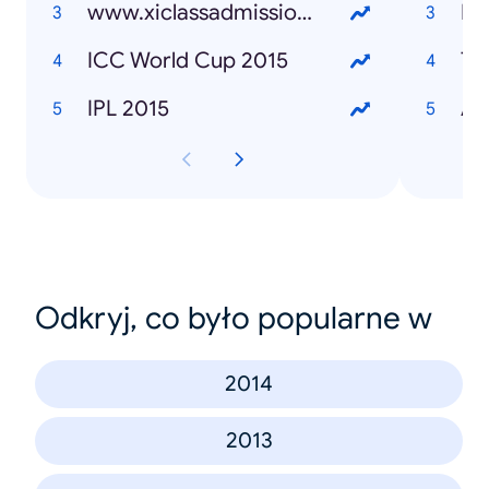
www.xiclassadmission.gov.bd
Ra
ICC World Cup 2015
Ta
IPL 2015
Ar
Odkryj, co było popularne w
2014
2013