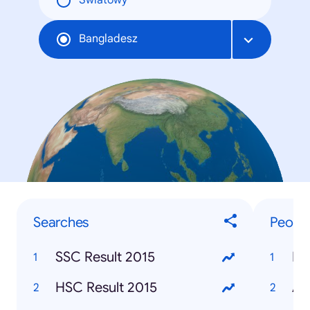
Światowy
Bangladesz
Searches
Peopl
SSC Result 2015
Mu
HSC Result 2015
AP