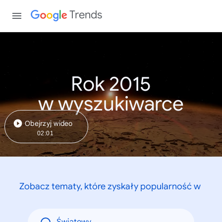
Trends
Rok 2015
w wyszukiwarce
Obejrzyj wideo
02:01
Zobacz tematy, które zyskały popularność w