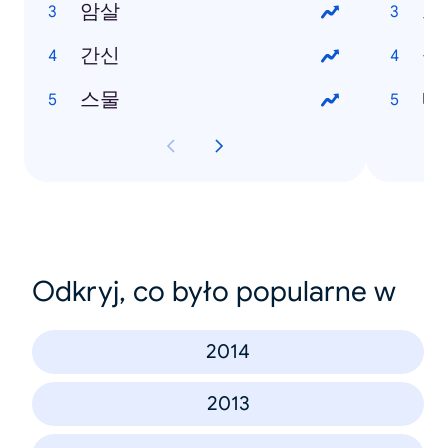
암살
그
간신
중
스물
네
Odkryj, co było popularne w
2014
2013