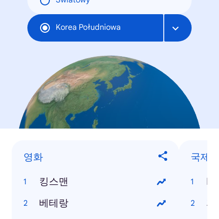
Światowy
Korea Południowa
영화
국제
킹스맨
IS
베테랑
파