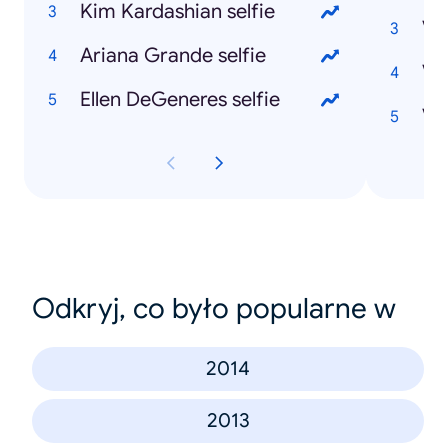
Kim Kardashian selfie
Ariana Grande selfie
Ve
Ellen DeGeneres selfie
Ve
Odkryj, co było popularne w
2014
2013