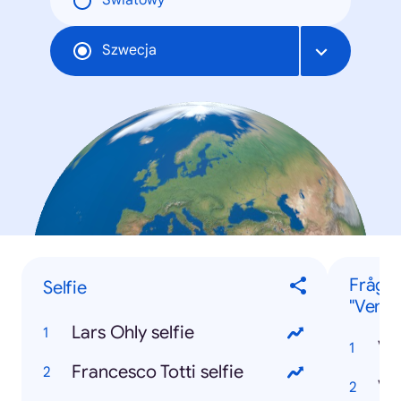
Światowy
Szwecja
Frågo
Selfie
"Vem..
Lars Ohly selfie
Ve
Francesco Totti selfie
Ve