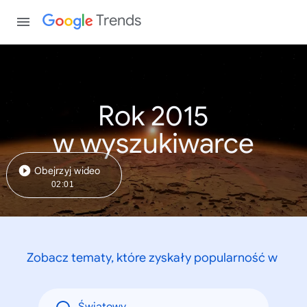
Trends
Rok 2015
w wyszukiwarce
Obejrzyj wideo
02:01
Zobacz tematy, które zyskały popularność w