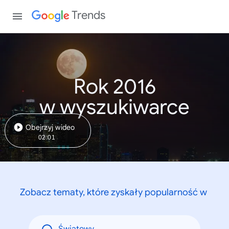
Trends
Rok 2016
w wyszukiwarce
Obejrzyj wideo
02:01
Zobacz tematy, które zyskały popularność w