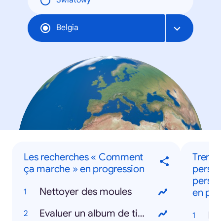
Światowy
Belgia
Les recherches « Comment
Trendi
ça marche » en progression
persoo
person
Nettoyer des moules
en pro
Evaluer un album de tintin
Da