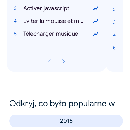
Activer javascript
Do
Éviter la mousse et mauvaises herbes sur klinkers
Pr
Télécharger musique
Me
Le
Odkryj, co było popularne w
2015