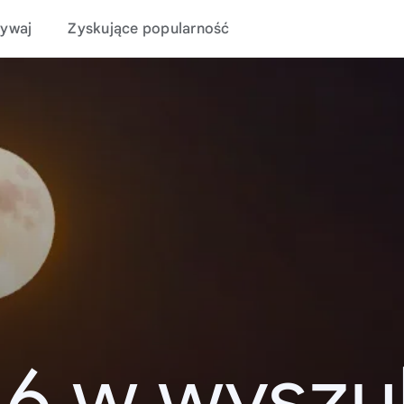
ywaj
Zyskujące popularność
16 w wyszu