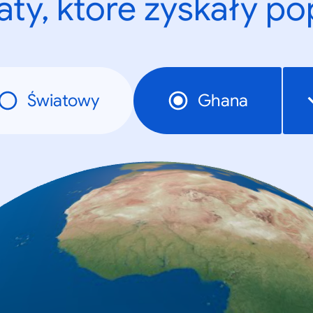
ty, które zyskały p
Światowy
Ghana