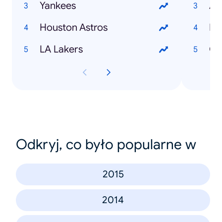
Yankees
An
Houston Astros
Da
LA Lakers
Ce
Odkryj, co było popularne w
2015
2014