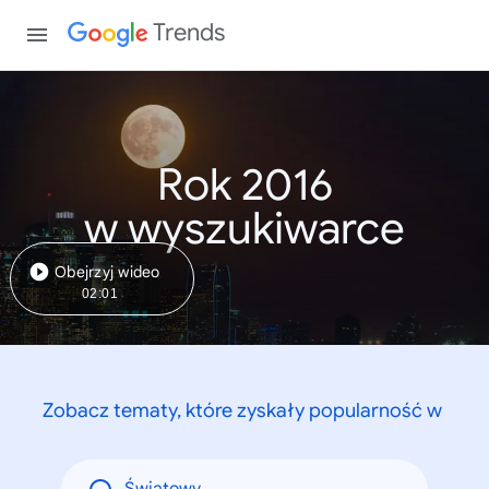
Trends
Rok 2016
w wyszukiwarce
Obejrzyj wideo
02:01
Zobacz tematy, które zyskały popularność w