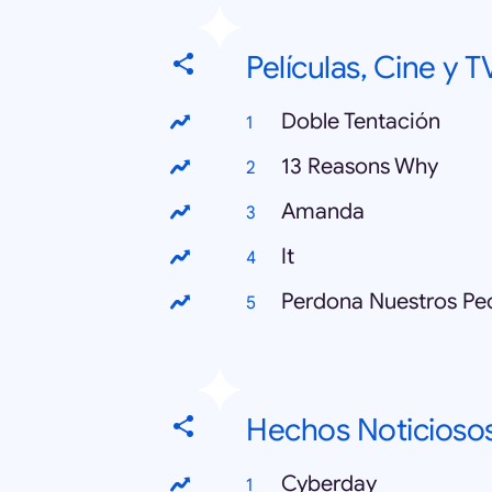
Películas, Cine y T
Doble Tentación
13 Reasons Why
Amanda
It
Perdona Nuestros Pe
Hechos Noticioso
Cyberday