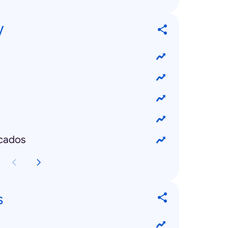
V
cados
s