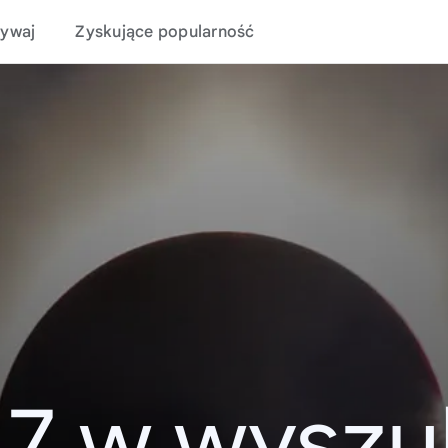
ywaj
Zyskujące popularność
17 w wyszu