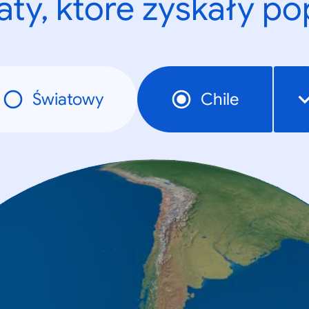
ty, które zyskały p
Światowy
Chile