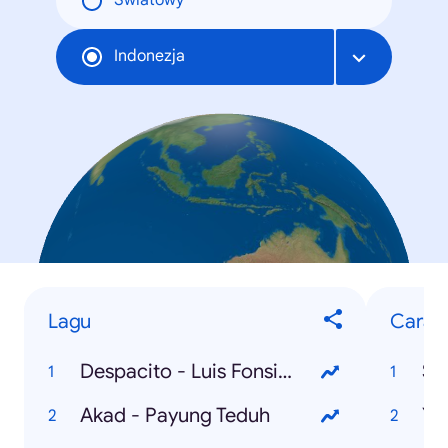
Światowy
Indonezja
Lagu
Cara M
Despacito - Luis Fonsi ft. Daddy Yankee
Se
Akad - Payung Teduh
Yo