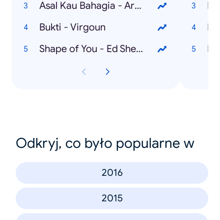
Asal Kau Bahagia - Armada
Bl
Bukti - Virgoun
Dr
Shape of You - Ed Sheeran
Pe
Odkryj, co było popularne w
2016
2015