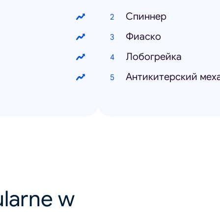
Спиннер
Фиаско
Лобогрейка
Антикитерский мех
ularne w