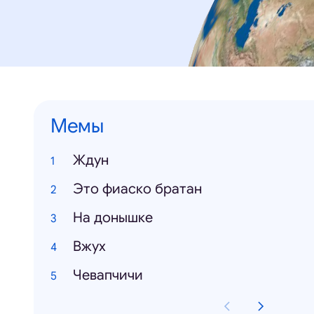
Мемы
Ждун
Это фиаско братан
На донышке
Вжух
Чевапчичи