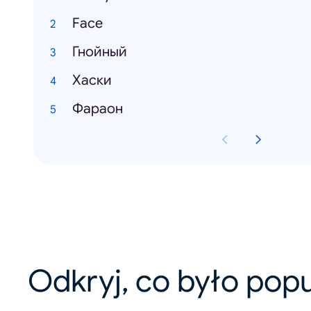
Face
Гнойный
Хаски
Фараон
Odkryj, co było pop