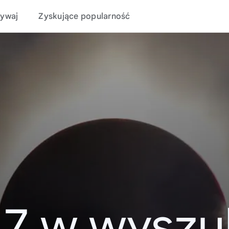
ywaj
Zyskujące popularność
17 w wyszu