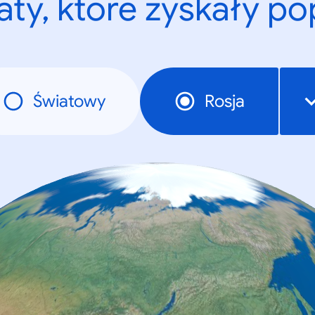
ty, które zyskały p
Światowy
Rosja