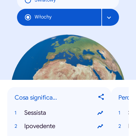
Światowy
Włochy
Cosa significa...
Perché
Sessista
Si
Ipovedente