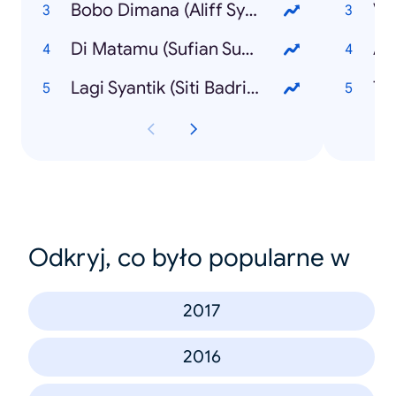
Bobo Dimana (Aliff Syukri)
Ve
Di Matamu (Sufian Suhaimi)
Av
Lagi Syantik (Siti Badriah)
Th
Odkryj, co było popularne w
2017
2016