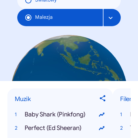
Światowy
Malezja
Muzik
Filem
Baby Shark (Pinkfong)
Bl
Perfect (Ed Sheeran)
Th