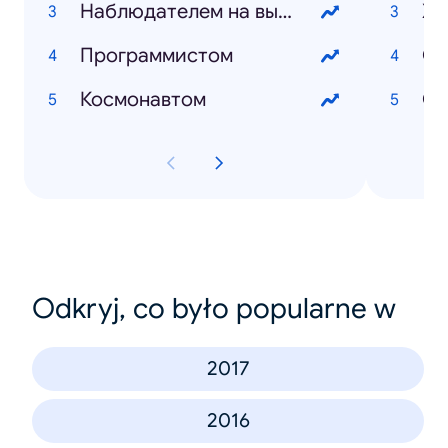
Наблюдателем на выборах
XX
Программистом
Ол
Космонавтом
Ст
Odkryj, co było popularne w
2017
2016