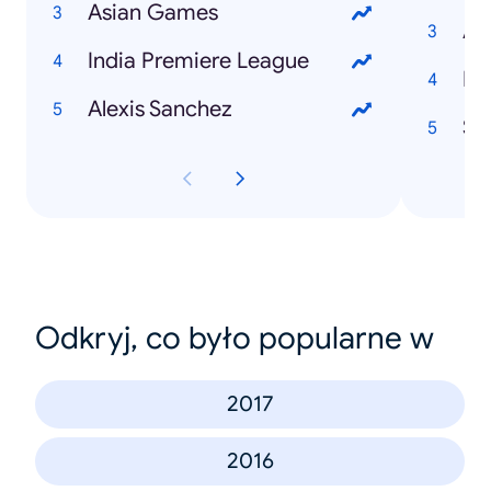
Asian Games
Au
India Premiere League
Na
Alexis Sanchez
St
Odkryj, co było popularne w
2017
2016