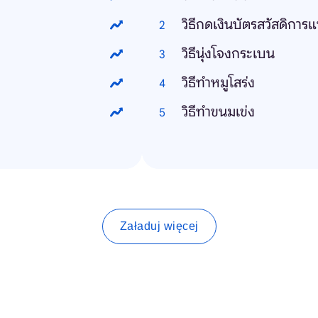
วิธีกดเงินบัตรสวัสดิการแ
วิธีนุ่งโจงกระเบน
วิธีทําหมูโสร่ง
วิธีทำขนมเข่ง
Załaduj więcej