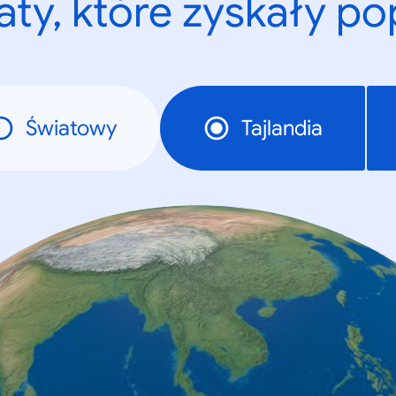
ty, które zyskały p
Światowy
Tajlandia