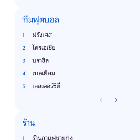
ทีมฟุตบอล
ฝรั่งเศส
โครเอเชีย
บราซิล
เบลเยียม
เลสเตอร์ซิตี้
ร้าน
ร้านกาแฟชายทุ่ง