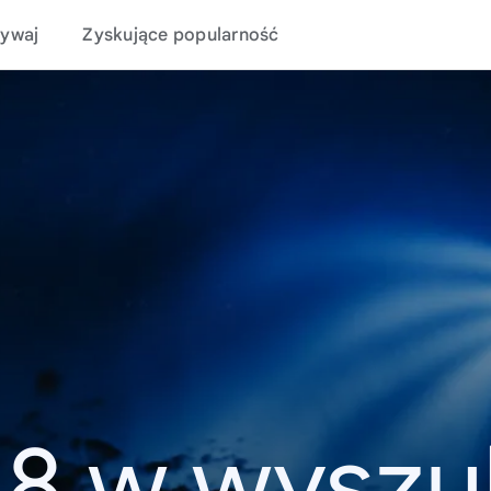
ywaj
Zyskujące popularność
18 w wyszu