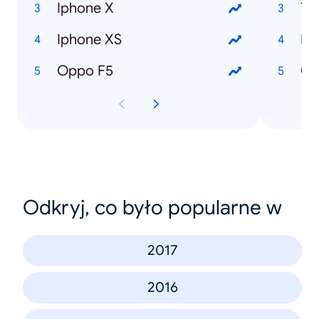
Iphone X
Th
Iphone XS
Lo
Oppo F5
Cầ
Odkryj, co było popularne w
2017
2016