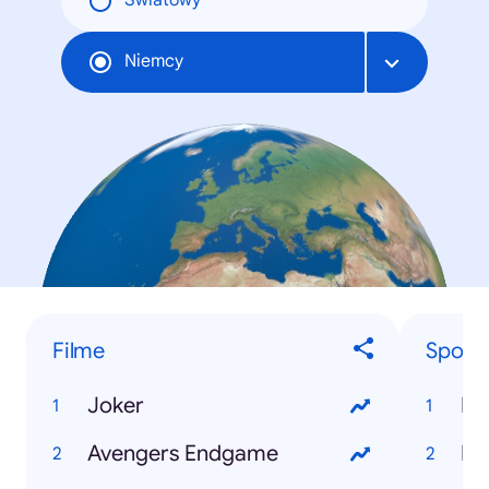
Światowy
Niemcy
Filme
Sportl
Joker
Le
Avengers Endgame
Ne