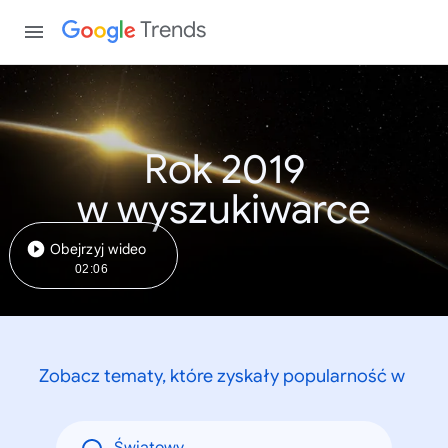
Trends
Rok 2019
w wyszukiwarce
Obejrzyj wideo
02:06
Zobacz tematy, które zyskały popularność w