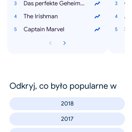
Das perfekte Geheimnis
Co
The Irishman
An
Captain Marvel
Sa
Odkryj, co było popularne w
2018
2017