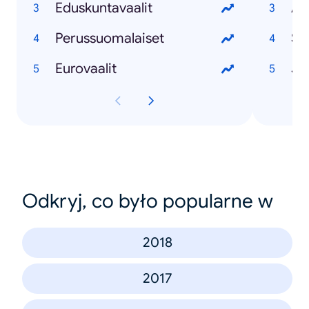
Eduskuntavaalit
Ap
Perussuomalaiset
St
Eurovaalit
Jo
Odkryj, co było popularne w
2018
2017