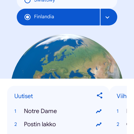
Światowy
Finlandia
Uutiset
Viihde
Notre Dame
Bi
Postin lakko
Ga