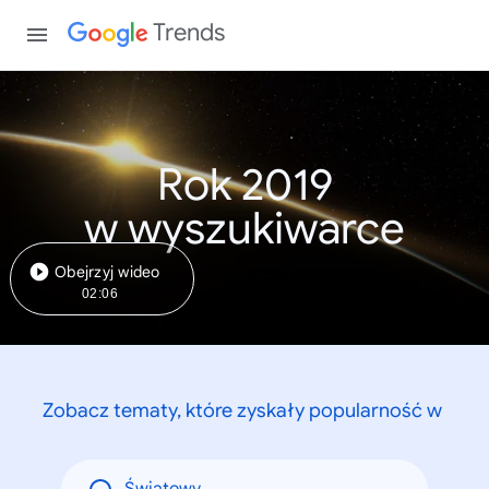
Trends
Rok 2019
w wyszukiwarce
Obejrzyj wideo
02:06
Zobacz tematy, które zyskały popularność w