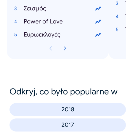
Τι 
Σεισμός
Τι 
Power of Love
Τι
Ευρωεκλογές
Odkryj, co było popularne w
2018
2017