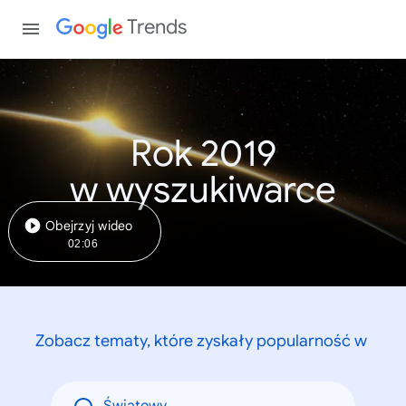
Trends
Rok 2019
w wyszukiwarce
Obejrzyj wideo
02:06
Zobacz tematy, które zyskały popularność w