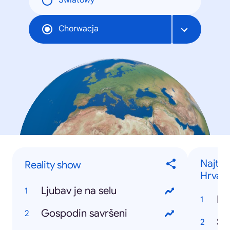
Światowy
Chorwacja
Najtra
Reality show
Hrvats
Ljubav je na selu
Gospodin savršeni
Štr