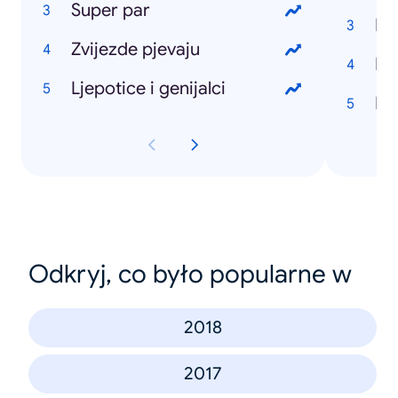
Super par
Di
Zvijezde pjevaju
Ljepotice i genijalci
Hr
Odkryj, co było popularne w
2018
2017