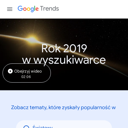
Trends
Rok 2019
w wyszukiwarce
Obejrzyj wideo
02:06
Zobacz tematy, które zyskały popularność w