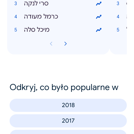
כס
סרי לנקה
דה
כרמל מעודה
יל
מיכל סלה
Odkryj, co było popularne w
2018
2017