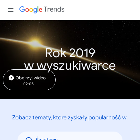
Trends
Rok 2019
w wyszukiwarce
Obejrzyj wideo
02:06
Zobacz tematy, które zyskały popularność w