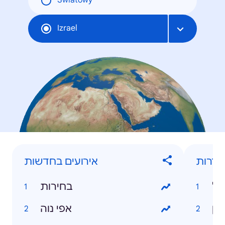
Światowy
Izrael
סדרות
אירועים בחדשות
ול
בחירות
הן
אפי נוה