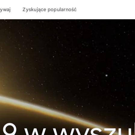
ywaj
Zyskujące popularność
19 w wyszu