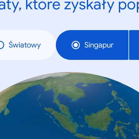
ty, które zyskały p
Światowy
Singapur