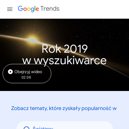
Trends
Rok 2019
w wyszukiwarce
Obejrzyj wideo
02:06
Zobacz tematy, które zyskały popularność w