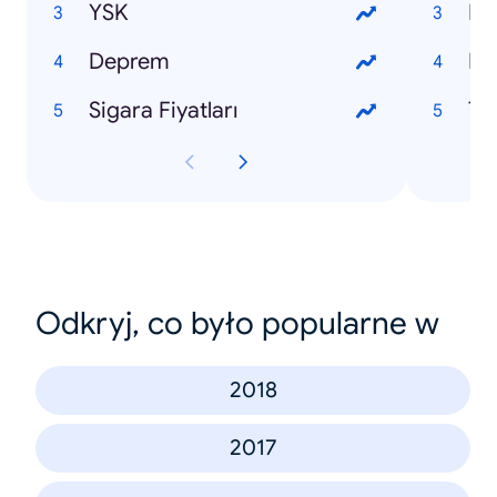
YSK
Ne
Deprem
Pal
Sigara Fiyatları
Ta
Odkryj, co było popularne w
2018
2017