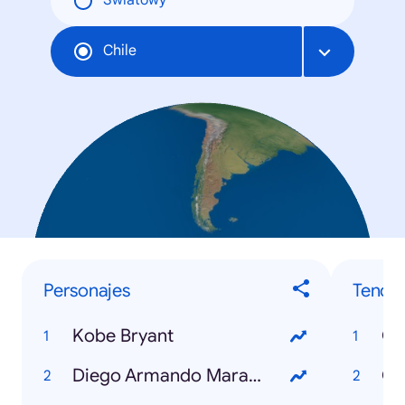
Światowy
Chile
Personajes
Tende
Kobe Bryant
Co
Diego Armando Maradona
Co