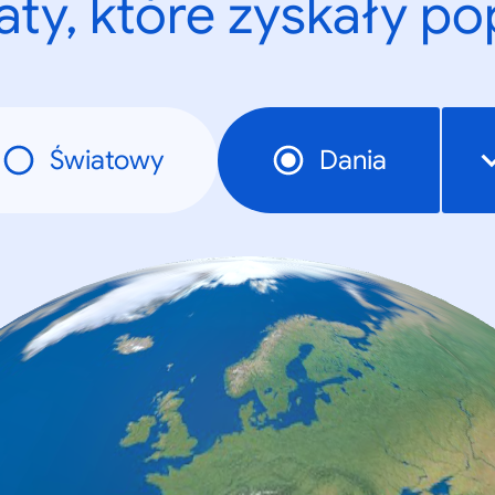
ty, które zyskały p
Światowy
Dania