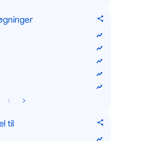
øgninger
 til