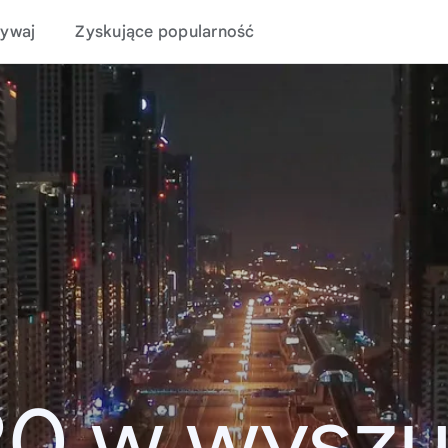
ywaj
Zyskujące popularność
20 w wyszu