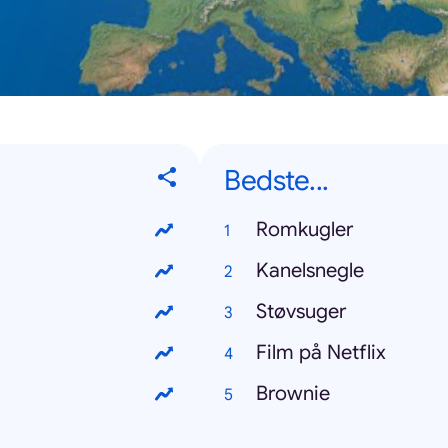
Bedste...
Romkugler
Kanelsnegle
Støvsuger
Film på Netflix
Brownie