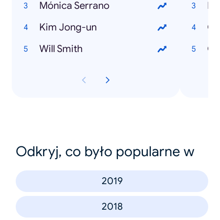
Mónica Serrano
Ma
Kim Jong-un
Ch
Will Smith
Ge
Odkryj, co było popularne w
2019
2018