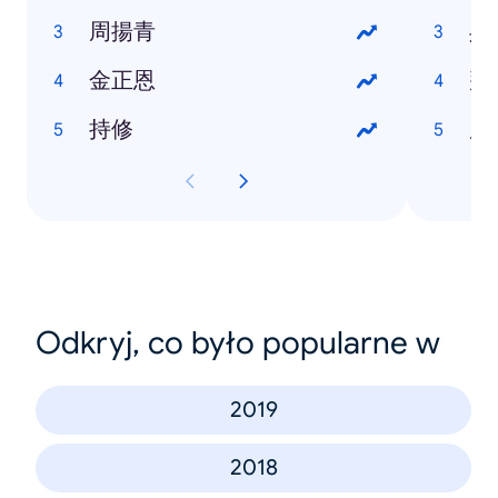
周揚青
吳
金正恩
拜
持修
唐
Odkryj, co było popularne w
2019
2018