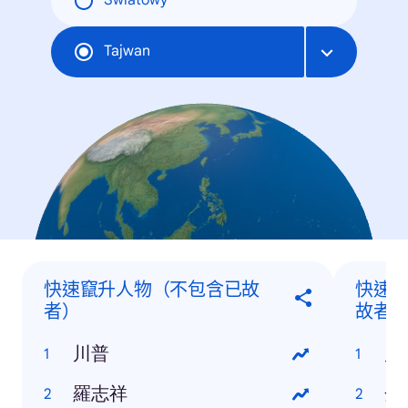
Światowy
Tajwan
快速竄升人物（不包含已故
快速
者）
故者
川普
川
羅志祥
金