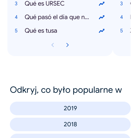
Qué es URSEC
Co
Qué pasó el día que nací
El
Qué es tusa
Z
Odkryj, co było popularne w
2019
2018