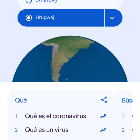
Światowy
Urugwaj
Qué
Búsqu
Qué es el coronavirus
Co
Qué es un virus
CR