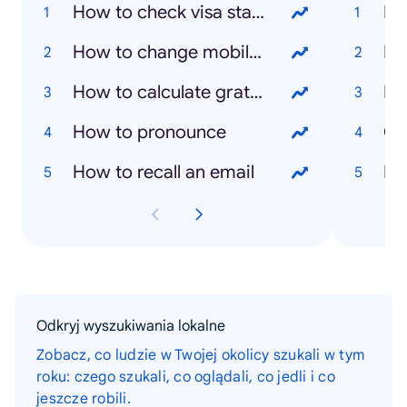
How to check visa status
How to change mobile number in emirates id
Eu
How to calculate gratuity in the UAE
Ra
How to pronounce
Cy
How to recall an email
Ex
Odkryj wyszukiwania lokalne
Zobacz, co ludzie w Twojej okolicy szukali w tym
roku: czego szukali, co oglądali, co jedli i co
jeszcze robili.