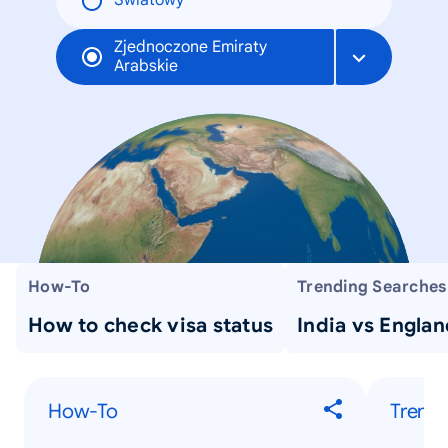
Światowy
Zjednoczone Emiraty
Arabskie
How-To
Trending Searches
How to check visa status
India vs Englan
How-To
Trendi