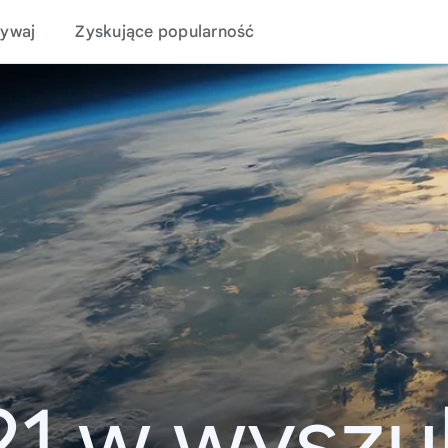
ywaj
Zyskujące popularność
21 w wyszu