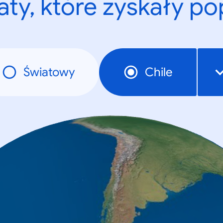
ty, które zyskały p
Światowy
Chile