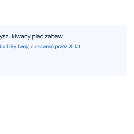
wyszukiwany plac zabaw
budziły Twoją ciekawość przez 25 lat.