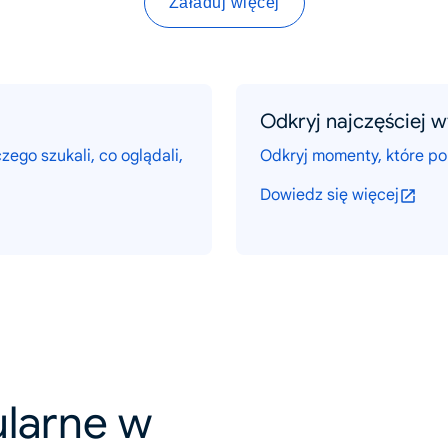
Załaduj więcej
Odkryj najczęściej 
zego szukali, co oglądali,
Odkryj momenty, które po
Dowiedz się więcej
ularne w