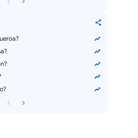
gueroa?
sa?
on?
?
do?