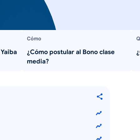
Cómo
Q
 Yaiba
¿Cómo postular al Bono clase
¿
media?