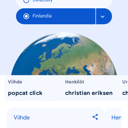
Światowy
Finlandia
Viihde
Henkilöt
Ur
popcat click
christian eriksen
ch
Viihde
Henkil