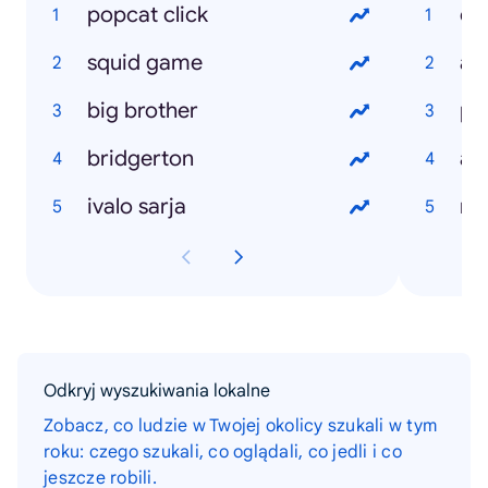
popcat click
ch
squid game
ale
big brother
pa
bridgerton
ale
ivalo sarja
re
Odkryj wyszukiwania lokalne
Zobacz, co ludzie w Twojej okolicy szukali w tym
roku: czego szukali, co oglądali, co jedli i co
jeszcze robili.