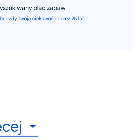
wyszukiwany plac zabaw
budziły Twoją ciekawość przez 25 lat.
cej