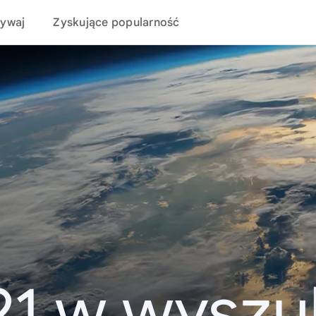
ywaj
Zyskujące popularność
21 w wyszu