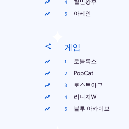
철인왕후
아케인
게임
로블록스
PopCat
로스트아크
리니지W
블루 아카이브