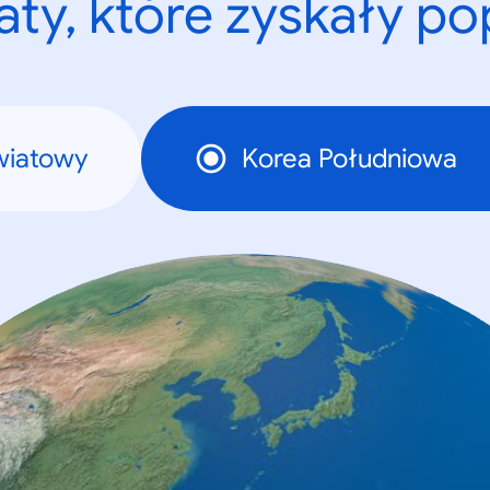
ty, które zyskały p
wiatowy
Korea Południowa