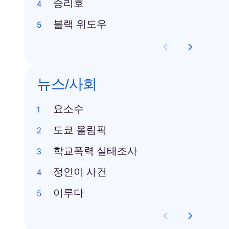
승리호
블랙 위도우
뉴스/사회
요소수
도쿄 올림픽
학교폭력 실태조사
정인이 사건
이루다