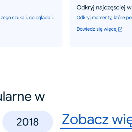
Odkryj najczęściej 
zego szukali, co oglądali,
Odkryj momenty, które po
Dowiedz się więcej
ularne w
Zobacz wię
2018