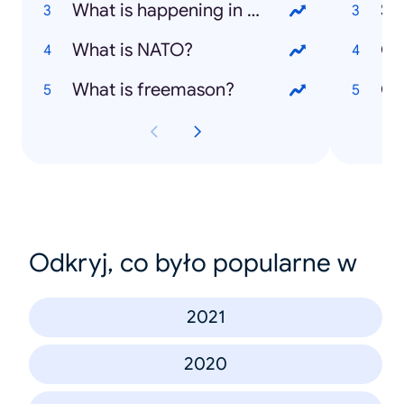
What is happening in Ukraine?
Su
What is NATO?
Gir
What is freemason?
Ca
Odkryj, co było popularne w
2021
2020