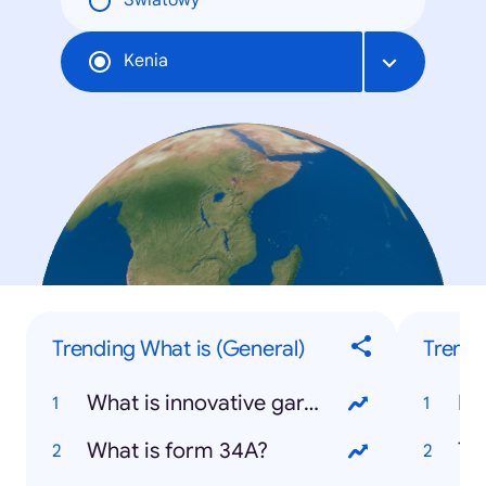
Światowy
Kenia
Trending What is (General)
Trendi
What is innovative gardening?
Ru
What is form 34A?