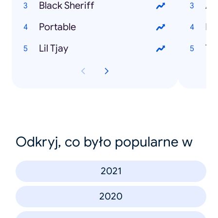
Black Sheriff
Ad
Portable
Ri
Lil Tjay
Ta
Odkryj, co było popularne w
2021
2020