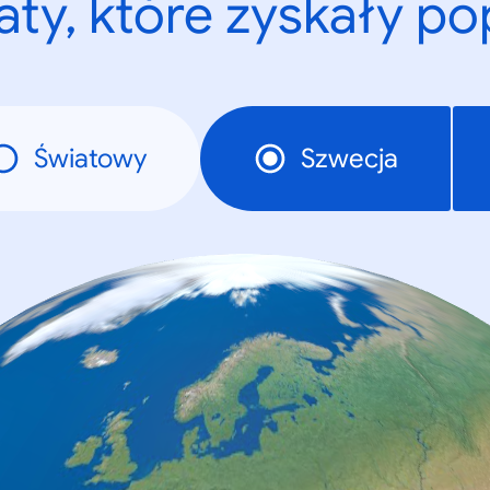
ty, które zyskały p
Światowy
Szwecja