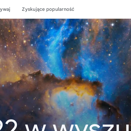
ywaj
Zyskujące popularność
22 w wyszu