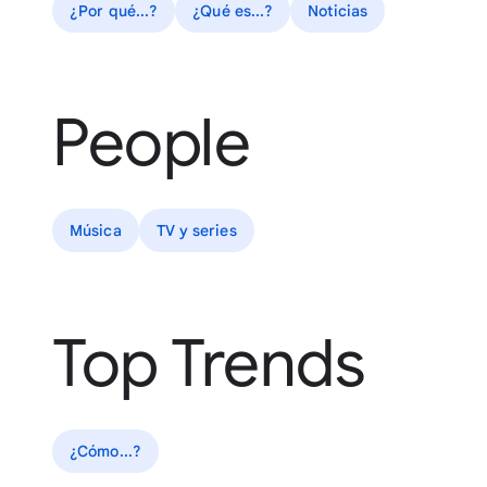
¿Por qué...?
¿Qué es...?
Noticias
People
Música
TV y series
Top Trends
¿Cómo...?