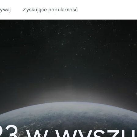
ywaj
Zyskujące popularność
23 w wyszu