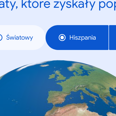
ty, które zyskały p
Światowy
Hiszpania