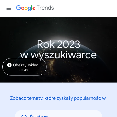
Trends
Rok 2023
w wyszukiwarce
Obejrzyj wideo
03:49
Zobacz tematy, które zyskały popularność w