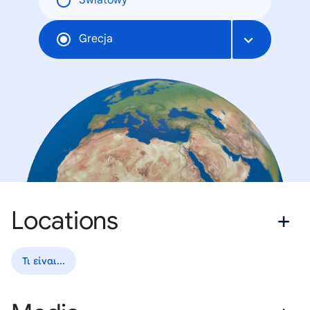
Światowy
Grecja
Locations
Τι είναι...