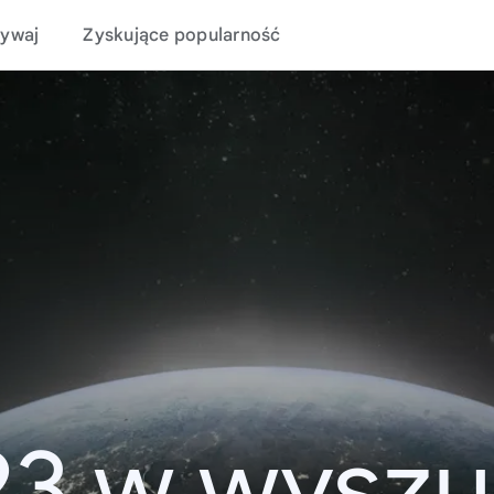
ywaj
Zyskujące popularność
23 w wyszu