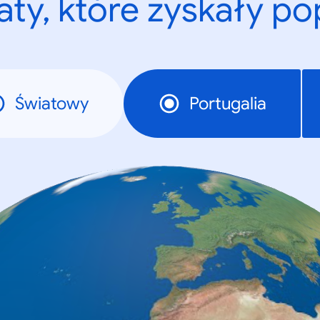
ty, które zyskały p
Światowy
Portugalia