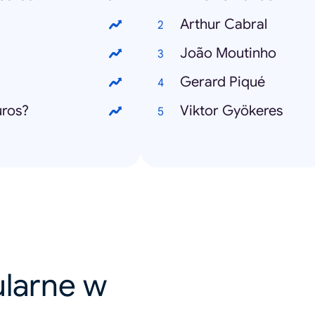
Arthur Cabral
João Moutinho
Gerard Piqué
uros?
Viktor Gyökeres
ularne w