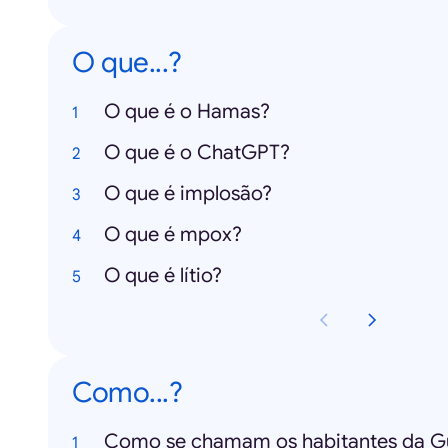
O que...?
O que é o Hamas?
O que é o ChatGPT?
O que é implosão?
O que é mpox?
O que é lítio?
Como...?
Como se chamam os habitantes da G