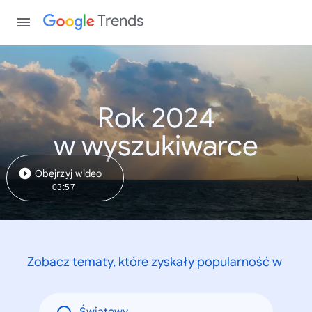
Trends
Rok 2024
w wyszukiwarce
Obejrzyj wideo
03:57
Zobacz tematy, które zyskały popularność w