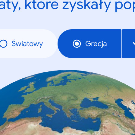
ty, które zyskały p
Światowy
Grecja