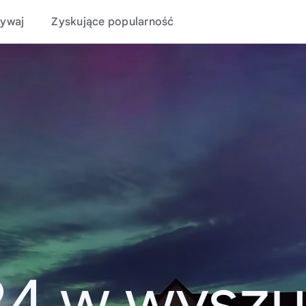
ywaj
Zyskujące popularność
24 w wyszu