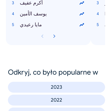
نار
أكرم عفيف
يوسف الأمين
Ho
في
مايا رعيدي
Odkryj, co było popularne w
2023
2022