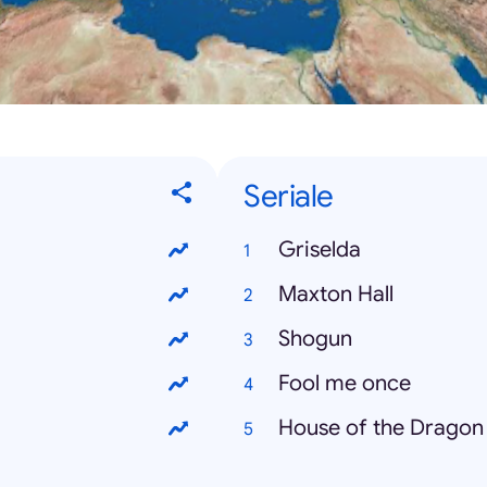
Seriale
Griselda
Maxton Hall
Shogun
Fool me once
House of the Dragon