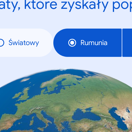
ty, które zyskały p
Światowy
Rumunia