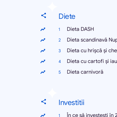
Diete
Dieta DASH
Dieta scandinavă Nu
Dieta cu hrișcă și che
Dieta cu cartofi și iau
Dieta carnivoră
Investitii
În ce să investești în