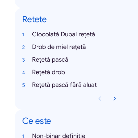
Retete
Ciocolată Dubai rețetă
Drob de miel rețetă
Rețetă pască
Rețetă drob
Rețetă pască fără aluat
Ce este
Non-binar definiție