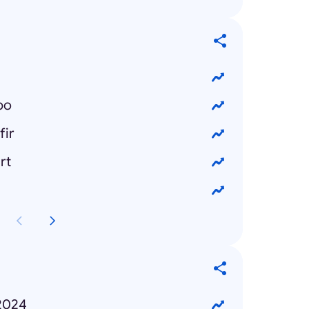
po
fir
rt
 2024