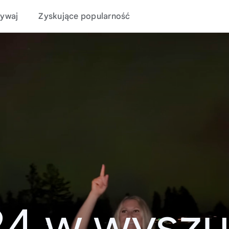
ywaj
Zyskujące popularność
24 w wyszu