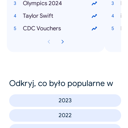
Olympics 2024
La
Taylor Swift
iP
CDC Vouchers
Ex
Odkryj, co było popularne w
2023
2022