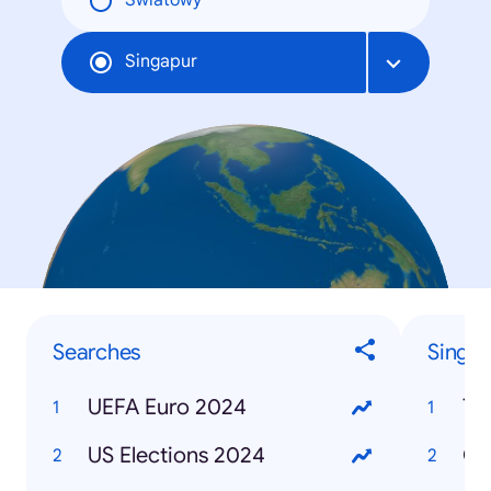
Światowy
Singapur
Searches
Singa
UEFA Euro 2024
Ta
US Elections 2024
CD