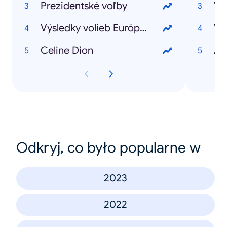
Prezidentské voľby
Výsledky volieb Európska únia
Vo
Celine Dion
AC
Odkryj, co było popularne w
2023
2022