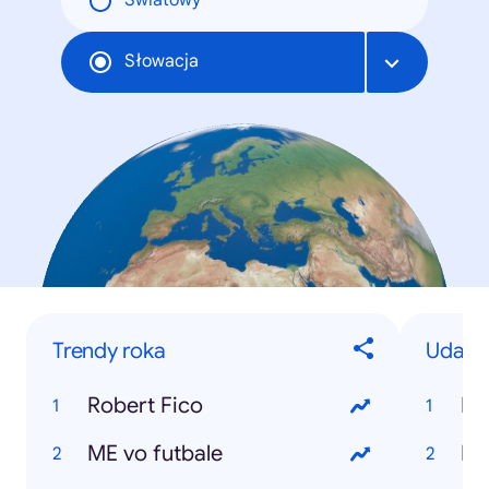
Światowy
Słowacja
Trendy roka
Udalos
Robert Fico
Ro
ME vo futbale
Pr