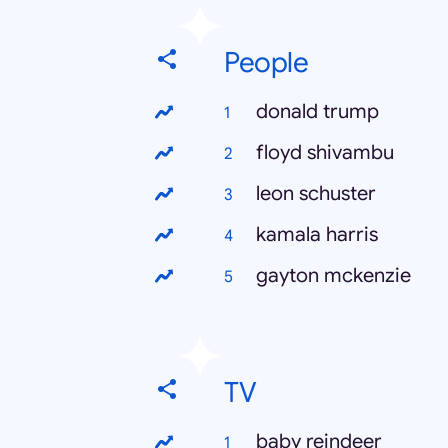
People
donald trump
floyd shivambu
leon schuster
kamala harris
gayton mckenzie
TV
baby reindeer