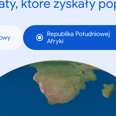
ty, które zyskały p
Republika Południowej
towy
Afryki