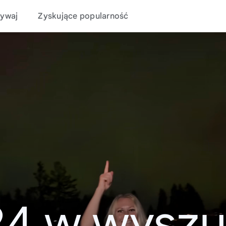
ywaj
Zyskujące popularność
24 w wyszu