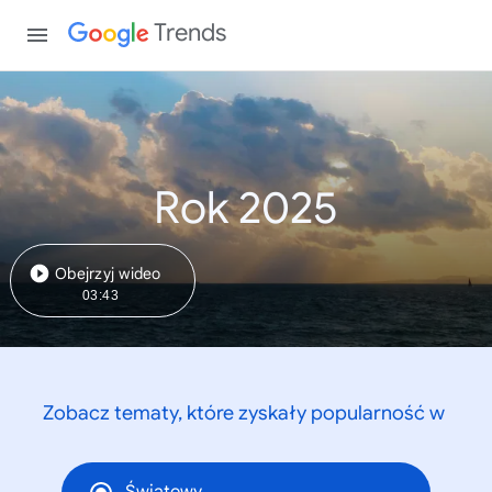
Trends
Rok 2025
Obejrzyj wideo
03:43
Zobacz tematy, które zyskały popularność w