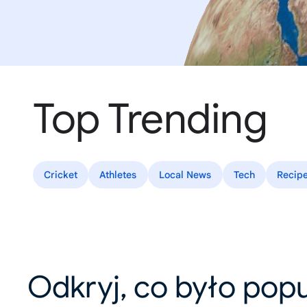
Top Trending
Cricket
Athletes
Local News
Tech
Recip
Odkryj, co było pop