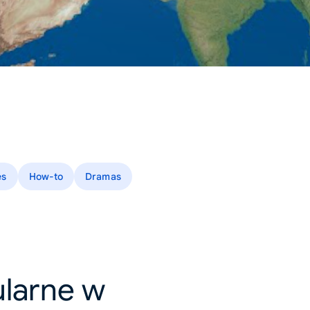
es
How-to
Dramas
ularne w