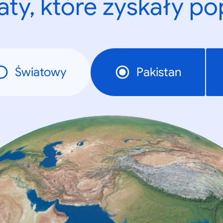
ty, które zyskały p
Światowy
Pakistan