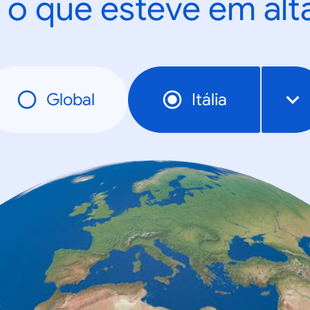
 o que esteve em al
Global
Itália