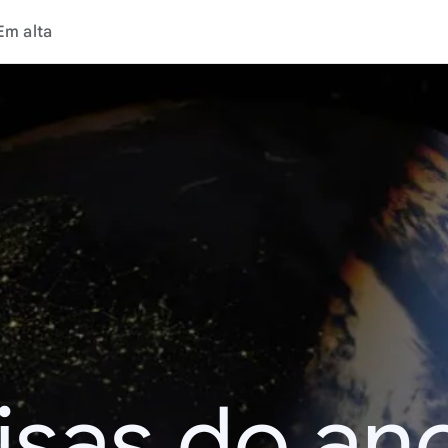
Em alta
isas do an